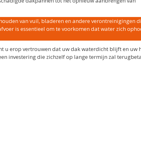
 beschadigde dakpannen tot het opnieuw aanbrengen van
houden van vuil, bladeren en andere verontreinigingen d
voer is essentieel om te voorkomen dat water zich opho
nt u erop vertrouwen dat uw dak waterdicht blijft en uw 
en investering die zichzelf op lange termijn zal terugbet