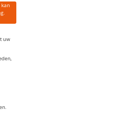
t kan
g.
at uw
eden,
en.