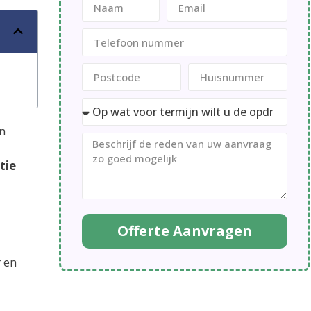
n
tie
Offerte Aanvragen
 en