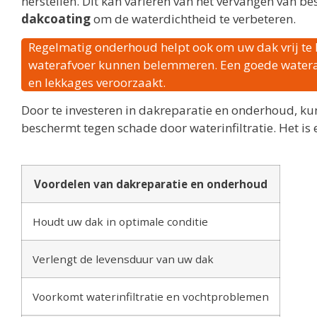
herstellen. Dit kan variëren van het vervangen van
dakcoating
om de waterdichtheid te verbeteren.
Regelmatig onderhoud helpt ook om uw dak vrij te 
waterafvoer kunnen belemmeren. Een goede wateraf
en lekkages veroorzaakt.
Door te investeren in dakreparatie en onderhoud, ku
beschermt tegen schade door waterinfiltratie. Het is e
Voordelen van dakreparatie en onderhoud
Houdt uw dak in optimale conditie
Verlengt de levensduur van uw dak
Voorkomt waterinfiltratie en vochtproblemen