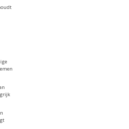
houdt
dige
blemen
an
grijk
en
gt