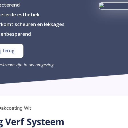
ecterend
eterde esthetiek
komt scheuren en lekkages
tenbesparend
j terug
erkzaam zijn in uw omgeving.
g Verf Systeem