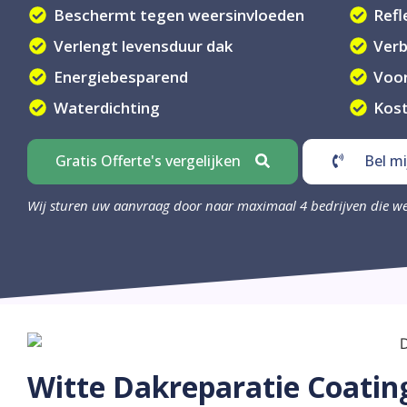
Beschermt tegen weersinvloeden
Refl
Verlengt levensduur dak
Verb
Energiebesparend
Voor
Waterdichting
Kos
Gratis Offerte's vergelijken
Bel mi
Wij sturen uw aanvraag door naar maximaal 4 bedrijven die w
Witte Dakreparatie Coatin