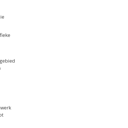
ie
fieke
 gebied
n
 werk
ot